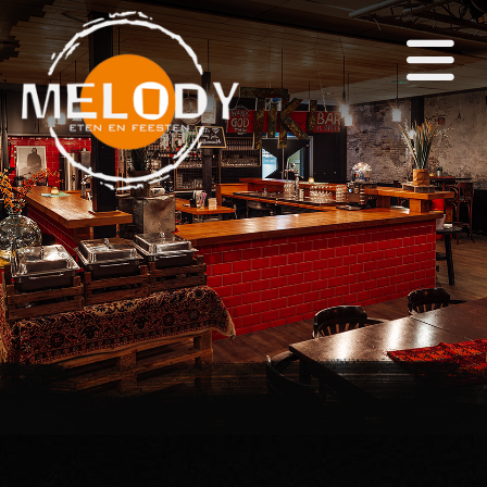
×
Home
(Eet)Café
Zalen
Themafeesten
Arrangementen
Snackbar & Pizza
Agenda
Foto's
Contact