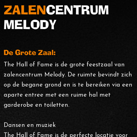
ZALEN
CENTRUM
MELODY
Tel.
0591 - 625 111
Online bestellen
De Grote Zaal:
The Hall of Fame is de grote feestzaal van
zalencentrum Melody. De ruimte bevindt zich
op de begane grond en is te bereiken via een
aparte entree met een ruime hal met
garderobe en toiletten.
Dansen en muziek
The Hall of Fame is de perfecte locatie voor