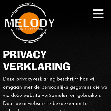
×
Home
(Eet)Café
Zalen
Themafeesten
PRIVACY
Arrangementen
VERKLARING
Snackbar & Pizza
Deze privacyverklaring beschrijft hoe wij
Agenda
omgaan met de persoonlijke gegevens die we
via deze website verzamelen en gebruiken.
Foto's
Door deze website te bezoeken en te
Contact