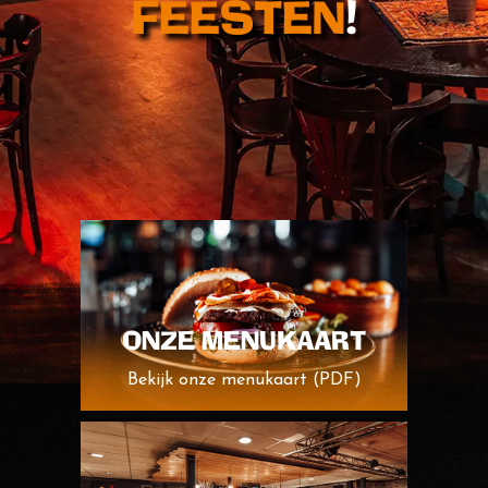
FEESTEN
!
Tel.
0591 - 625 111
Online bestellen
ONZE MENUKAART
Bekijk onze menukaart (PDF)