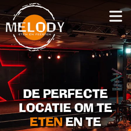
×
Home
(Eet)Café
Zalen
Themafeesten
Arrangementen
Snackbar & Pizza
DE PERFECTE
Agenda
LOCATIE OM TE
Foto's
ETEN
EN TE
Contact