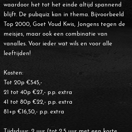
waardoor het tot het einde altijd spannend
blijft. De pubquiz kan in thema. Bijvoorbeeld
Top 2000, Goet Voud Kwis, Jongens tegen de
meisjes, maar ook een combinatie van
vanalles. Voor ieder wat wils en voor alle
leeftijden!
Kosten:
Tot 20p €545,-
21 tot 40p €27,- p.p. extra
41 tot 80p €22,- p.p. extra
81+p €16,50,- p.p. extra
Tijdsduur: 2 uur (tot 2,5 uur met een korte