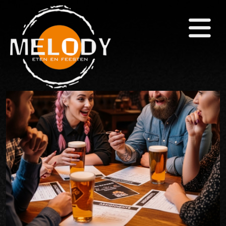
×
Home
(Eet)Café
Zalen
Themafeesten
Arrangementen
Snackbar & Pizza
Agenda
Foto's
Contact