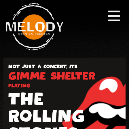
×
Home
(Eet)Café
Zalen
Themafeesten
Arrangementen
Snackbar & Pizza
Agenda
Foto's
Contact