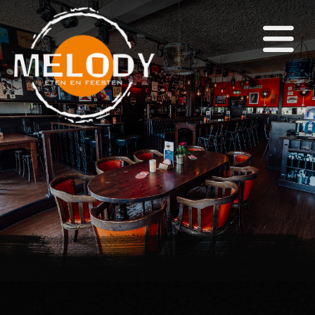
×
Home
(Eet)Café
Zalen
Themafeesten
Arrangementen
Snackbar & Pizza
Agenda
Foto's
Contact